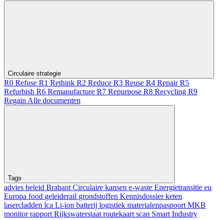
Circulaire strategie
R0 Refuse
R1 Rethink
R2 Reduce
R3 Reuse
R4 Repair
R5
Refurbish
R6 Remanufacture
R7 Repurpose
R8 Recycling
R9
Regain
Alle documenten
Tags
advies
beleid
Brabant
Circulaire kansen
e-waste
Energietransitie
eu
Europa
food
geleiderail
grondstoffen
Kennisdossier
keten
lasercladden
lca
Li-ion batterij
logistiek
materialenpaspoort
MKB
monitor
rapport
Rijkswaterstaat
routekaart
scan
Smart Industry