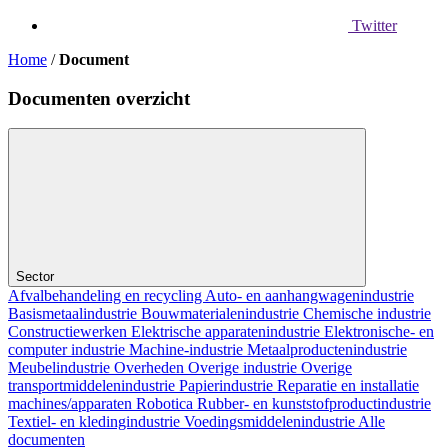
Twitter
Home
/
Document
Documenten overzicht
Sector
Afvalbehandeling en recycling
Auto- en aanhangwagenindustrie
Basismetaalindustrie
Bouwmaterialenindustrie
Chemische industrie
Constructiewerken
Elektrische apparatenindustrie
Elektronische- en
computer industrie
Machine-industrie
Metaalproductenindustrie
Meubelindustrie
Overheden
Overige industrie
Overige
transportmiddelenindustrie
Papierindustrie
Reparatie en installatie
machines/apparaten
Robotica
Rubber- en kunststofproductindustrie
Textiel- en kledingindustrie
Voedingsmiddelenindustrie
Alle
documenten